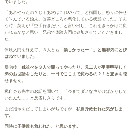
でいました。
「あれやったの？じゃあ次はこれやって」と指図し、怒りに任せ
て叫んでいる始末。改善どころか悪化している状態でした。そん
な時、英明が「空手行きたい」と言い出し、これをきっかけに変
われるかなと思い、兄弟で体験入門に参加させていただきまし
た。
体験入門を終えて、３人とも
「楽しかったー！」と無邪気にとび
はねていました
。
帰宅後、
靴並べを３人で競ってやったり、兄二人が甲斐甲斐しく
弟のお世話をしたりと、一日でここまで変わるの？！と驚きを隠
せません
。
私自身も先生のお話を聞いて、「今までダメな声かけばかりして
いたんだ…」と反省しきりです。
まだ指示をだしてしまいがちですが、
私自身救われた気がしま
す。
同時に子供達も救われた、と思います。