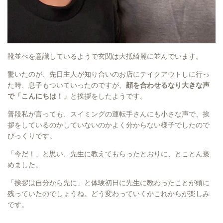
靴並べを意識しているようで玄関は大抵綺麗に並んでいます。
驚いたのが、先日主人が知り合いのお店にテイクアウトしに行っ
た時、息子もついていったのですが、
顔を合わせるなり大きな声
で「こんにちは！」
と挨拶をしたようです。
普段私が言っても、スイミングの運転手さんにも小さな声で、挨
拶をしているのかしていないのかよく分からない様子でしたので
びっくりです。
「今だ！」と思い、先生に教えてもらったとおりに、とことん褒
めました。
「挨拶は自分から先に」と体験初日に先生に教わったことが頭に
残っていたのでしょうね。どう変わっていくかこれからが楽しみ
です。