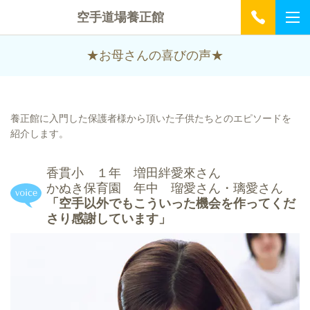
空手道場養正館
★お母さんの喜びの声★
養正館に入門した保護者様から頂いた子供たちとのエピソードを
紹介します。
香貫小 １年 増田絆愛來さん
かぬき保育園 年中 瑠愛さん・璃愛さん
「空手以外でもこういった機会を作ってくだ
さり感謝しています」