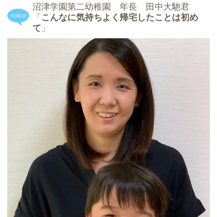
沼津学園第二幼稚園 年長 田中大馳君
「
こんなに気持ちよく帰宅したことは初め
て
」