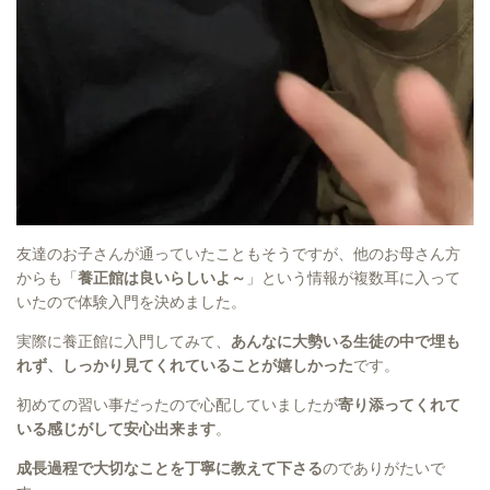
友達のお子さんが通っていたこともそうですが、他のお母さん方
からも「
養正館は良いらしいよ～
」という情報が複数耳に入って
いたので体験入門を決めました。
実際に養正館に入門してみて、
あんなに大勢いる生徒の中で埋も
れず、しっかり見てくれていることが嬉しかった
です。
初めての習い事だったので心配していましたが
寄り添ってくれて
いる感じがして安心出来ます
。
成長過程で大切なことを丁寧に教えて下さる
のでありがたいで