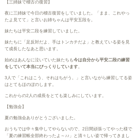
【三姉妹で稽古の復習】
夜に三姉妹で今日の稽古復習をしていました。「まま、これやっ
たよ見てて」と言いお姉ちゃんは平安五段を。
妹たちは平安二段を練習していました。
妹たちに「足反対だよ、手はトンカチだよ」と教えている姿を見
て成長したなあと思います。
始めはあんなに泣いていた妹たちも
今は自分から平安二段の練習
をしていて本当にびっくりしています
。
3人で「これはこう、それはちがう。」と言いながら練習してる姿
はとてもほのぼのします。
これからの2人の成長をとても楽しみにしています。
【勉強会】
夏の勉強会ありがとうございました。
おうちでは中々集中してやらないので、2日間頑張ってやった様で
「夏の練習帳全部終わったよ～♪♪」と清々しい姿で帰ってきまし