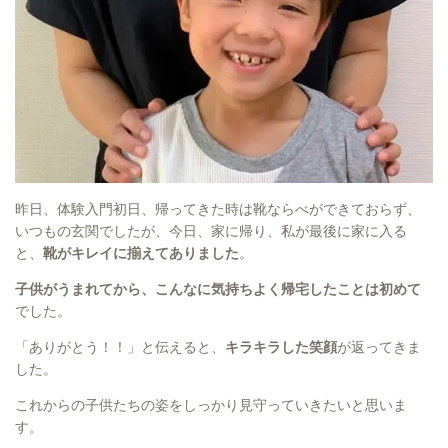
昨日、体験入門初日、帰ってきた時は靴ならべができておらず、
いつもの玄関でしたが、今日、家に帰り、私が最後に家に入る
と、
靴がキレイに揃えてありました
。
子供がうまれてから、こんなに気持ちよく帰宅したことは初めて
でした。
「ありがとう！！」と伝えると、
キラキラした笑顔
が返ってきま
した。
これからの子供たちの姿をしっかり見守っていきたいと思いま
す。