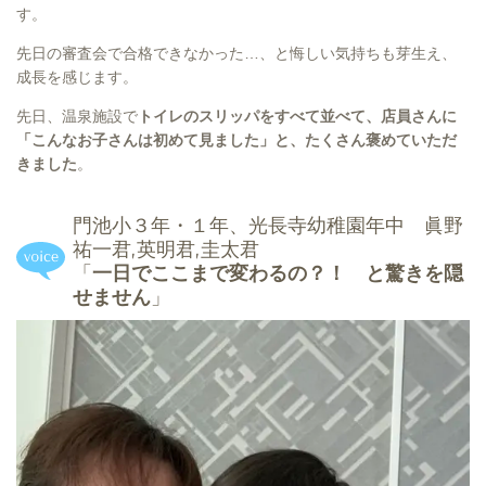
す。
先日の審査会で合格できなかった…、と悔しい気持ちも芽生え、
成長を感じます。
先日、温泉施設で
トイレのスリッパをすべて並べて、店員さんに
「こんなお子さんは初めて見ました」と、たくさん褒めていただ
きました
。
門池小３年・１年、光長寺幼稚園年中 眞野
祐一君,英明君,圭太君
「
一日でここまで変わるの？！ と驚きを隠
せません
」