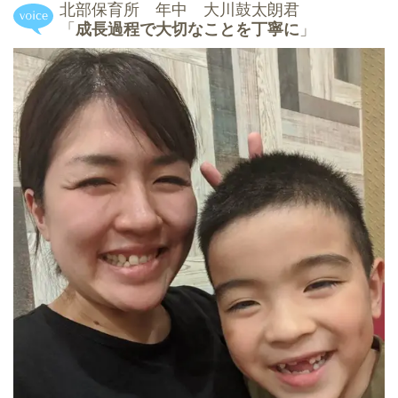
北部保育所 年中 大川鼓太朗君
「
成長過程で大切なことを丁寧に
」