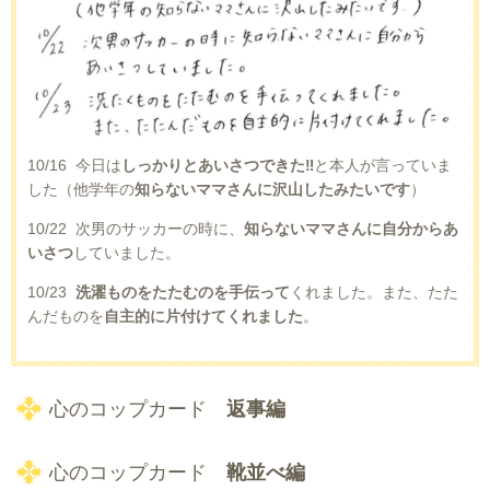
10/16 今日は
しっかりとあいさつできた‼
と本人が言っていま
した（他学年の
知らないママさんに沢山したみたいです
）
10/22 次男のサッカーの時に、
知らないママさんに自分からあ
いさつ
していました。
10/23
洗濯ものをたたむのを手伝って
くれました。また、たた
んだものを
自主的に片付けてくれました
。
心のコップカード
返事編
心のコップカード
靴並べ編